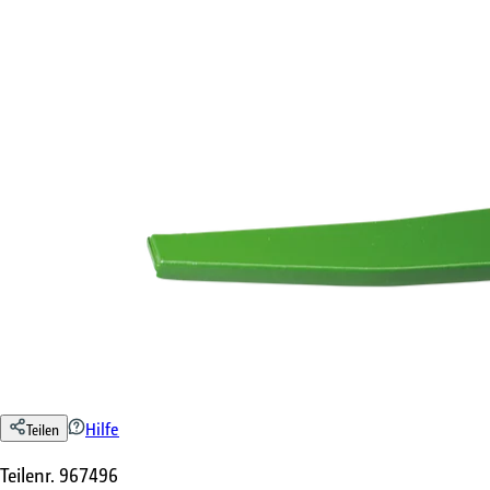
Hilfe
Teilen
Teilenr.
967496