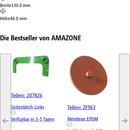
Breite
130.0 mm
Höhe
40.0 mm
Die Bestseller von AMAZONE
Teilenr.
207826
Tei
Teilenr.
ZF963
Seitenblech Links
ST
LI
Membran EPDM
Verfügbar in 3-5 Tagen
Ver