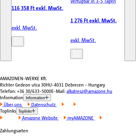
Verfügbar in 3-5 Tagen
116 358 Ft
exkl. MwSt.
91
1 276 Ft
exkl. MwSt.
exkl. MwSt.
ex
exkl. MwSt.
AMAZONEN-WERKE Kft.
Richter Gedeon utca 30
HU-4031 Debrecen - Hungary
Telefon
:
+36 30/633-5000
E-Mail
:
alkatresz@amazone.hu
Information
Information
Über uns
Datenschutz
AGB
Impressum
Toplinks
Toplinks
Kontakt
Amazone Website
myAMAZONE
Meine
Maschinen
Zahlungsarten