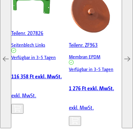
Teilenr.
207826
Tei
Teilenr.
ZF963
Seitenblech Links
ST
LI
Membran EPDM
Verfügbar in 3-5 Tagen
Ver
Verfügbar in 3-5 Tagen
116 358 Ft
exkl. MwSt.
91
1 276 Ft
exkl. MwSt.
exkl. MwSt.
ex
exkl. MwSt.