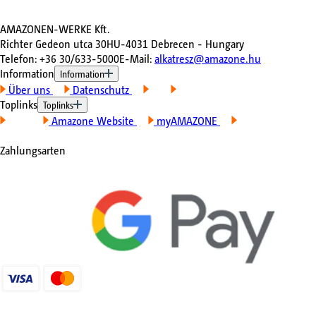
AMAZONEN-WERKE Kft.
Richter Gedeon utca 30
HU-4031 Debrecen - Hungary
Telefon
:
+36 30/633-5000
E-Mail
:
alkatresz@amazone.hu
Information
Information
Über uns
Datenschutz
AGB
Impressum
Toplinks
Toplinks
Kontakt
Amazone Website
myAMAZONE
Meine
Maschinen
Zahlungsarten