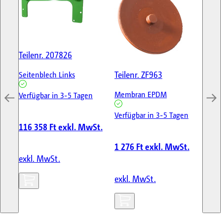
Teilenr.
207826
Tei
Teilenr.
ZF963
Seitenblech Links
ST
LI
Membran EPDM
Verfügbar in 3-5 Tagen
Ver
Verfügbar in 3-5 Tagen
116 358 Ft
exkl. MwSt.
91
1 276 Ft
exkl. MwSt.
exkl. MwSt.
ex
exkl. MwSt.