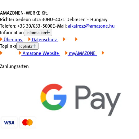
AMAZONEN-WERKE Kft.
Richter Gedeon utca 30
HU-4031 Debrecen - Hungary
Telefon
:
+36 30/633-5000
E-Mail
:
alkatresz@amazone.hu
Information
Information
Über uns
Datenschutz
AGB
Impressum
Toplinks
Toplinks
Kontakt
Amazone Website
myAMAZONE
Meine
Maschinen
Zahlungsarten