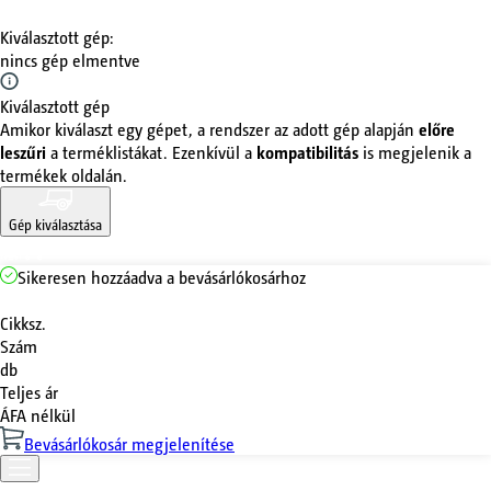
Kiválasztott gép
:
nincs gép elmentve
Kiválasztott gép
Amikor kiválaszt egy gépet, a rendszer az adott gép alapján
előre
leszűri
a terméklistákat. Ezenkívül a
kompatibilitás
is megjelenik a
termékek oldalán.
Gép kiválasztása
Sikeresen hozzáadva a bevásárlókosárhoz
Cikksz.
Szám
db
Teljes ár
ÁFA nélkül
Bevásárlókosár megjelenítése