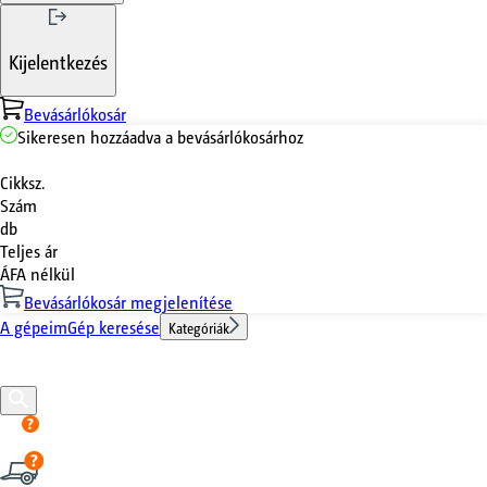
Kijelentkezés
Bevásárlókosár
Sikeresen hozzáadva a bevásárlókosárhoz
Cikksz.
Szám
db
Teljes ár
ÁFA nélkül
Bevásárlókosár megjelenítése
A gépeim
Gép keresése
Kategóriák