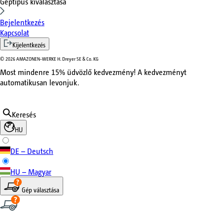
Géptípus kiválasztása
Bejelentkezés
Kapcsolat
Kijelentkezés
©
2026
AMAZONEN-WERKE H. Dreyer SE & Co. KG
Most mindenre 15% üdvözlő kedvezmény! A kedvezményt
automatikusan levonjuk.
Keresés
HU
DE – Deutsch
HU – Magyar
Gép választása