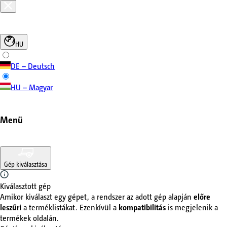
HU
DE – Deutsch
HU – Magyar
Menü
Gép kiválasztása
Kiválasztott gép
Amikor kiválaszt egy gépet, a rendszer az adott gép alapján
előre
leszűri
a terméklistákat. Ezenkívül a
kompatibilitás
is megjelenik a
termékek oldalán.