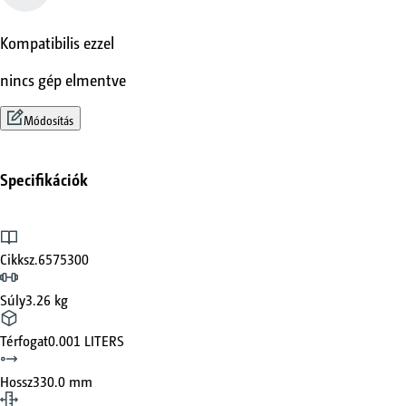
Kompatibilis ezzel
nincs gép elmentve
Módosítás
Specifikációk
Cikksz.
6575300
Súly
3.26 kg
Térfogat
0.001 LITERS
Hossz
330.0 mm