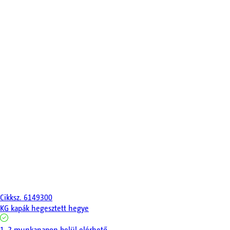
Cikksz.
6149300
KG kapák hegesztett hegye
1-2 munkanapon belül elérhető