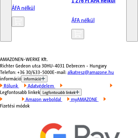
1 276 Ft
ÁFA nélkül
ÁFA nélkül
ÁF
ÁFA nélkül
AMAZONEN-WERKE Kft.
Richter Gedeon utca 30
HU-4031 Debrecen - Hungary
Telefon
:
+36 30/633-5000
E-mail
:
alkatresz@amazone.hu
információ
információ
Rólunk
Adatvédelem
Felhasználási feltételek
Impresszum
Legfontosabb linkek
Legfontosabb linkek
Kapcsolat
Amazon weboldal
myAMAZONE
A gépeim
Fizetési módok