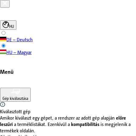
HU
DE – Deutsch
HU – Magyar
Menü
Gép kiválasztása
Kiválasztott gép
Amikor kiválaszt egy gépet, a rendszer az adott gép alapján
előre
leszűri
a terméklistákat. Ezenkívül a
kompatibilitás
is megjelenik a
termékek oldalán.