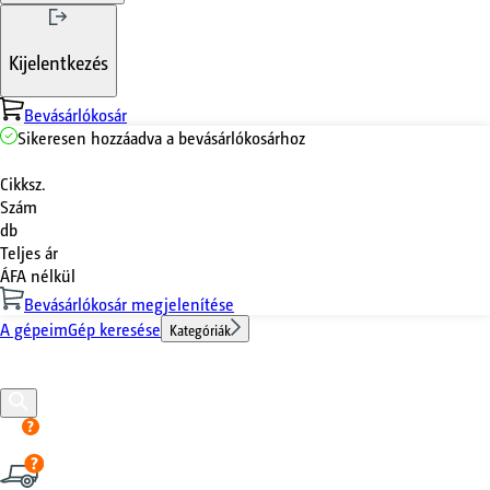
Kijelentkezés
Bevásárlókosár
Sikeresen hozzáadva a bevásárlókosárhoz
Cikksz.
Szám
db
Teljes ár
ÁFA nélkül
Bevásárlókosár megjelenítése
A gépeim
Gép keresése
Kategóriák