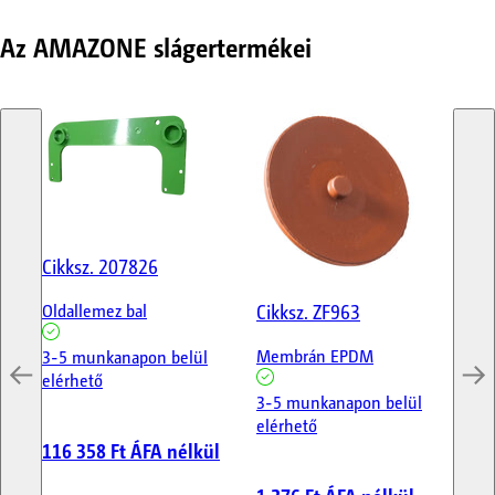
Az AMAZONE slágertermékei
Cikksz.
207826
Cik
Cikksz.
ZF963
Oldallemez bal
Ko
Membrán EPDM
3-5 munkanapon belül
3-
elérhető
elé
3-5 munkanapon belül
elérhető
116 358 Ft
ÁFA nélkül
91