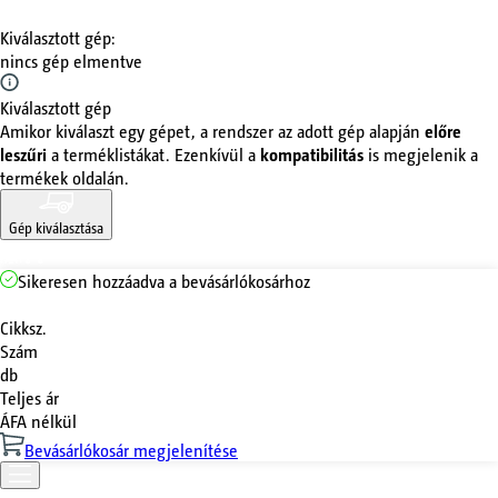
Kiválasztott gép
:
nincs gép elmentve
Kiválasztott gép
Amikor kiválaszt egy gépet, a rendszer az adott gép alapján
előre
leszűri
a terméklistákat. Ezenkívül a
kompatibilitás
is megjelenik a
termékek oldalán.
Gép kiválasztása
Sikeresen hozzáadva a bevásárlókosárhoz
Cikksz.
Szám
db
Teljes ár
ÁFA nélkül
Bevásárlókosár megjelenítése