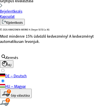
Géptípus kiválasztása
Bejelentkezés
Kapcsolat
Kijelentkezés
©
2026
AMAZONEN-WERKE H. Dreyer SE & Co. KG
Most mindenre 15% üdvözlő kedvezmény! A kedvezményt
automatikusan levonjuk.
Keresés
HU
DE – Deutsch
HU – Magyar
Gép választása