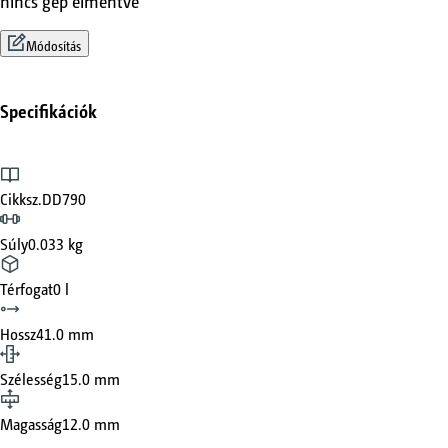
nincs gép elmentve
Módosítás
Specifikációk
Cikksz.
DD790
Súly
0.033 kg
Térfogat
0 l
Hossz
41.0 mm
Szélesség
15.0 mm
Magasság
12.0 mm