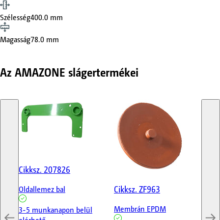
Szélesség
400.0 mm
Magasság
78.0 mm
Az AMAZONE slágertermékei
Cikksz.
207826
Cik
Cikksz.
ZF963
Oldallemez bal
Ko
Membrán EPDM
3-5 munkanapon belül
3-
elérhető
elé