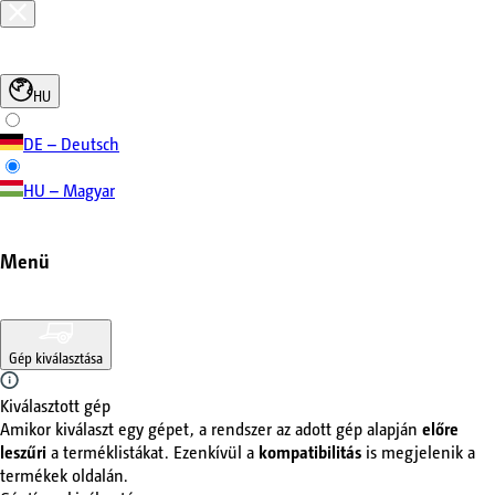
HU
DE – Deutsch
HU – Magyar
Menü
Gép kiválasztása
Kiválasztott gép
Amikor kiválaszt egy gépet, a rendszer az adott gép alapján
előre
leszűri
a terméklistákat. Ezenkívül a
kompatibilitás
is megjelenik a
termékek oldalán.