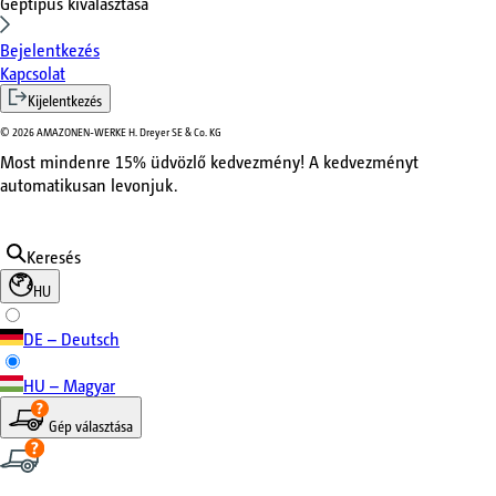
Géptípus kiválasztása
Bejelentkezés
Kapcsolat
Kijelentkezés
©
2026
AMAZONEN-WERKE H. Dreyer SE & Co. KG
Most mindenre 15% üdvözlő kedvezmény! A kedvezményt
automatikusan levonjuk.
Keresés
HU
DE – Deutsch
HU – Magyar
Gép választása