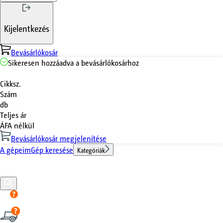
Kijelentkezés
Bevásárlókosár
Sikeresen hozzáadva a bevásárlókosárhoz
Cikksz.
Szám
db
Teljes ár
ÁFA nélkül
Bevásárlókosár megjelenítése
A gépeim
Gép keresése
Kategóriák