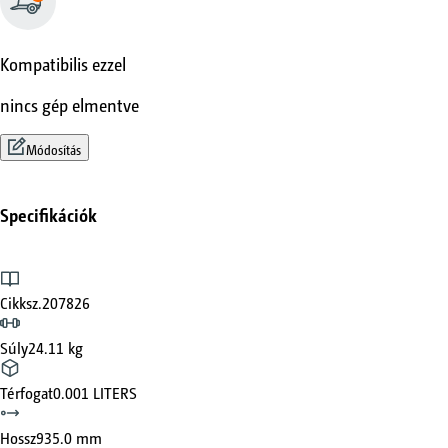
Kompatibilis ezzel
nincs gép elmentve
Módosítás
Specifikációk
Cikksz.
207826
Súly
24.11 kg
Térfogat
0.001 LITERS
Hossz
935.0 mm