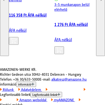
3-5 munkanapon belül
elérhető
116 358 Ft
ÁFA nélkül
91
1 276 Ft
ÁFA nélkül
ÁFA nélkül
ÁF
ÁFA nélkül
AMAZONEN-WERKE Kft.
Richter Gedeon utca 30
HU-4031 Debrecen - Hungary
Telefon
:
+36 30/633-5000
E-mail
:
alkatresz@amazone.hu
információ
információ
Rólunk
Adatvédelem
Felhasználási feltételek
Impresszum
Legfontosabb linkek
Legfontosabb linkek
Kapcsolat
Amazon weboldal
myAMAZONE
A gépeim
Fizetési módok