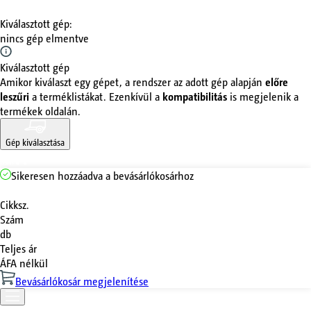
Kiválasztott gép
:
nincs gép elmentve
Kiválasztott gép
Amikor kiválaszt egy gépet, a rendszer az adott gép alapján
előre
leszűri
a terméklistákat. Ezenkívül a
kompatibilitás
is megjelenik a
termékek oldalán.
Gép kiválasztása
Sikeresen hozzáadva a bevásárlókosárhoz
Cikksz.
Szám
db
Teljes ár
ÁFA nélkül
Bevásárlókosár megjelenítése