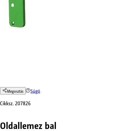
Súgó
Megosztás
Cikksz.
207826
Oldallemez bal