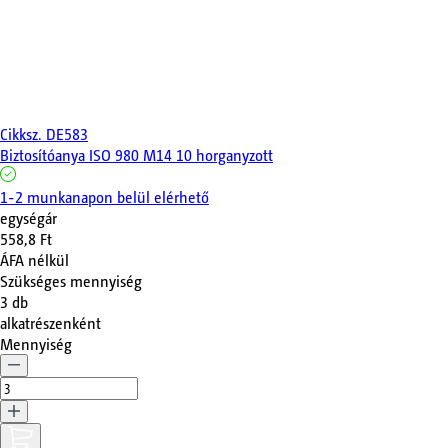
Cikksz.
DE583
Biztosítóanya ISO 980 M14 10 horganyzott
1-2 munkanapon belül elérhető
egységár
558,8 Ft
ÁFA nélkül
Szükséges mennyiség
3
db
alkatrészenként
Mennyiség