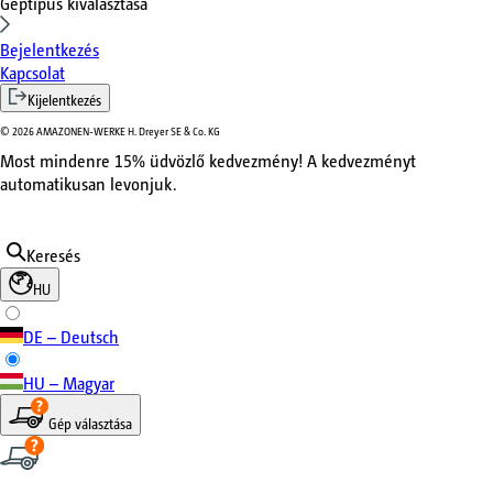
Géptípus kiválasztása
Bejelentkezés
Kapcsolat
Kijelentkezés
©
2026
AMAZONEN-WERKE H. Dreyer SE & Co. KG
Most mindenre 15% üdvözlő kedvezmény! A kedvezményt
automatikusan levonjuk.
Keresés
HU
DE – Deutsch
HU – Magyar
Gép választása