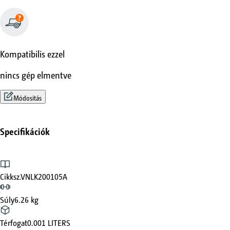
Kompatibilis ezzel
nincs gép elmentve
Módosítás
Specifikációk
Cikksz.
VNLK200105A
Súly
6.26 kg
Térfogat
0.001 LITERS