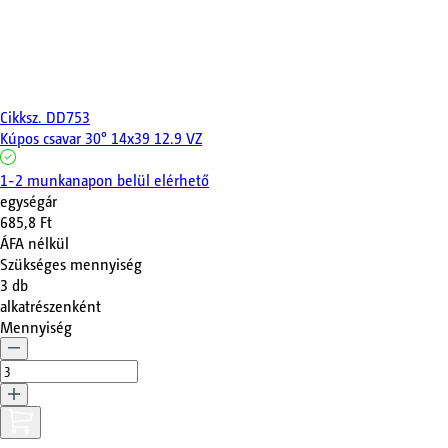
Cikksz.
DD753
Kúpos csavar 30° 14x39 12.9 VZ
1-2 munkanapon belül elérhető
egységár
685,8 Ft
ÁFA nélkül
Szükséges mennyiség
3
db
alkatrészenként
Mennyiség