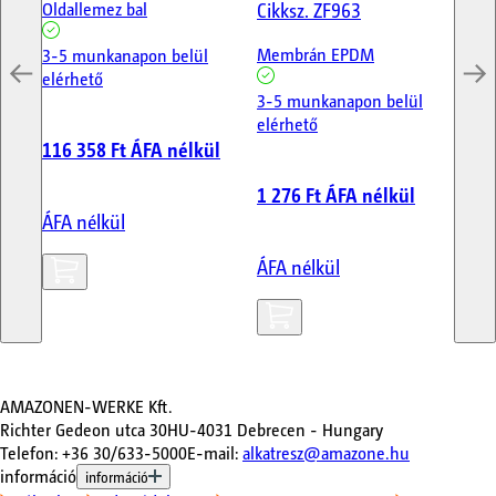
Cikksz.
ZF963
Oldallemez bal
Ko
Membrán EPDM
3-5 munkanapon belül
3-
elérhető
elé
3-5 munkanapon belül
elérhető
116 358 Ft
ÁFA nélkül
91
1 276 Ft
ÁFA nélkül
ÁFA nélkül
ÁF
ÁFA nélkül
AMAZONEN-WERKE Kft.
Richter Gedeon utca 30
HU-4031 Debrecen - Hungary
Telefon
:
+36 30/633-5000
E-mail
:
alkatresz@amazone.hu
információ
információ