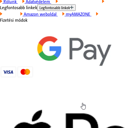
Rólunk
Adatvédelem
Felhasználási feltételek
Impresszum
Legfontosabb linkek
Legfontosabb linkek
Kapcsolat
Amazon weboldal
myAMAZONE
A gépeim
Fizetési módok