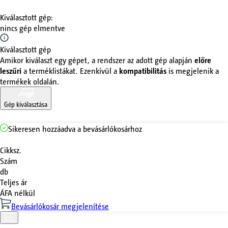
Kiválasztott gép
:
nincs gép elmentve
Kiválasztott gép
Amikor kiválaszt egy gépet, a rendszer az adott gép alapján
előre
leszűri
a terméklistákat. Ezenkívül a
kompatibilitás
is megjelenik a
termékek oldalán.
Gép kiválasztása
Sikeresen hozzáadva a bevásárlókosárhoz
Cikksz.
Szám
db
Teljes ár
ÁFA nélkül
Bevásárlókosár megjelenítése