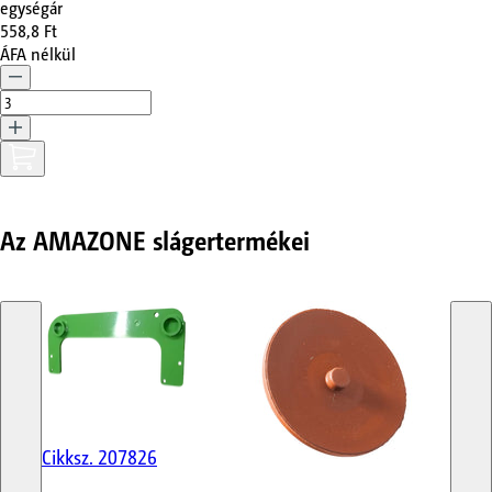
egységár
558,8 Ft
ÁFA nélkül
Az AMAZONE slágertermékei
Cikksz.
207826
Cik