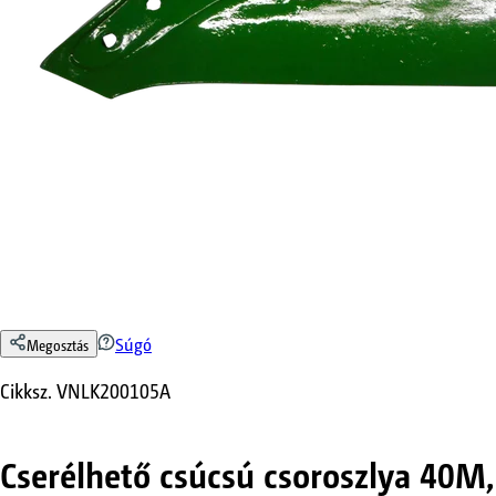
Súgó
Megosztás
Cikksz.
VNLK200105A
Cserélhető csúcsú csoroszlya 40M,