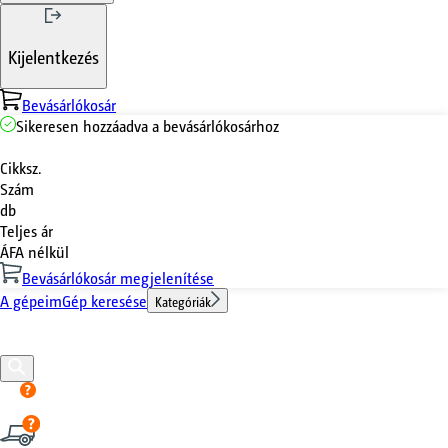
Kijelentkezés
Bevásárlókosár
Sikeresen hozzáadva a bevásárlókosárhoz
Cikksz.
Szám
db
Teljes ár
ÁFA nélkül
Bevásárlókosár megjelenítése
A gépeim
Gép keresése
Kategóriák