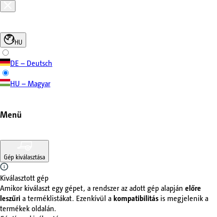
HU
DE – Deutsch
HU – Magyar
Menü
Gép kiválasztása
Kiválasztott gép
Amikor kiválaszt egy gépet, a rendszer az adott gép alapján
előre
leszűri
a terméklistákat. Ezenkívül a
kompatibilitás
is megjelenik a
termékek oldalán.